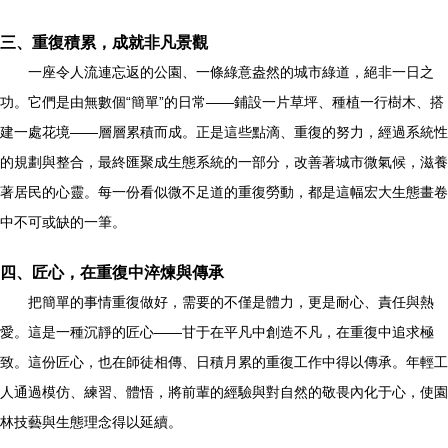
三、重復積累，成就非凡景觀
一座令人流連忘返的公園、一條綠意盎然的城市綠道，絕非一日之
功。它們是由無數個“簡單”的日常——鋪設一片草坪、種植一行樹木、搭
建一處花境——層層累積而成。正是這些點滴、重復的努力，經過系統性
的規劃與整合，最終匯聚成生態系統的一部分，改善著城市微氣候，滋養
著居民的心靈。每一份看似微不足道的重復勞動，都是這幅宏大生態畫卷
中不可或缺的一筆。
四、匠心，在重復中淬煉與傳承
把簡單的事情重復做好，需要的不僅是體力，更是耐心、責任與熱
愛。這是一種沉靜的匠心——甘于在平凡中創造不凡，在重復中追求極
致。這份匠心，也在師徒相傳、日積月累的重復工作中得以傳承。年輕工
人通過模仿、練習、體悟，將前輩的經驗與對自然的敬畏內化于心，使園
林技藝與生態理念得以延續。