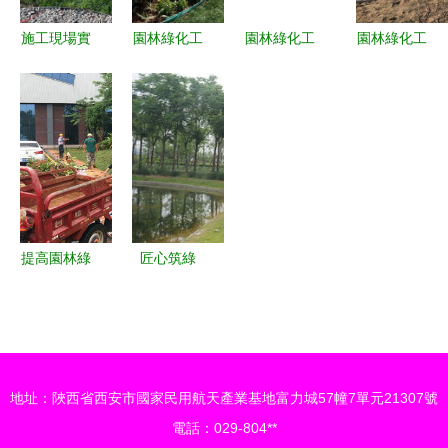
施工現場實
園林綠化工
園林綠化工
園林綠化工
拍 感受園
程 從施工
程與體育場
程施工實錄
林綠化工程
現場實拍看
地設施工程
從藍圖到綠
的魅力
生態美學的
施工工藝流
意盎然的現
誕生
程詳解
場實踐
提高園林綠
匠心筑綠
化苗木種植
場，活力映
成活率的關
荊楚——
鍵措施與體
2017年度
育場地設施
湖北省體育
地址：陜西省西安市國家民用航天產業基地富力城57幢7單元21307號
工程施工的
場地設施優
電話：029-804**
協同考量
質工程巡禮