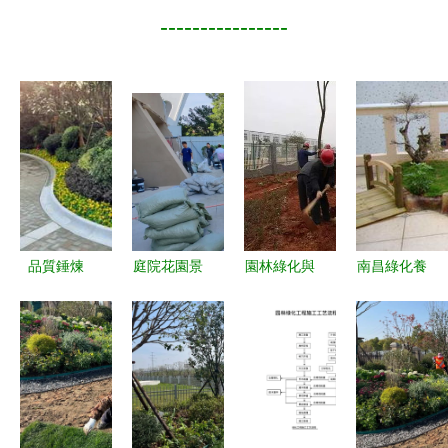
----------------
品質錘煉
庭院花園景
園林綠化與
南昌綠化養
永威迎賓府
觀設計 體
體育場地設
護與苗木價
園林綠化與
育場地與園
施工程施工
格行情全解
體育設施工
林綠化的融
技術匯總
析 聚焦景
程進度紀實
合之美
致與園林施
（2016.4）
工養護