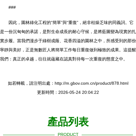
###
因此，園林綠化工程的“簡單”與“重復”，絕非枯燥乏味的同義詞。它
是一份沉甸甸的承諾，是對生命成長的耐心守候，是將藍圖變為現實的扎
實步履。當我們漫步于綠樹成蔭、花香四溢的園林之中，所感受到的那份
寧靜與美好，正是無數匠人將簡單工作每日重復做到極致的成果。這提醒
我們：真正的卓越，往往就蘊藏在認真對待每一次重復的態度之中。
如若轉載，請注明出處：http://m.gbov.com.cn/product/878.html
更新時間：2026-05-24 20:04:22
產品列表
PRODUCT