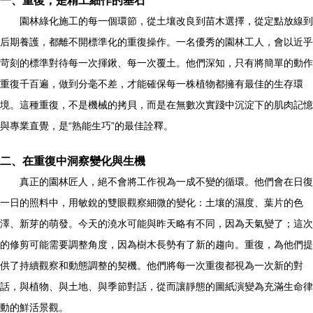
一、重復，是精工細作的基石
園林綠化施工的每一個環節，從土壤改良到苗木選擇，從定點放線到
后期養護，都離不開標準化的重復操作。一名優秀的園林工人，會以近乎
苛刻的標準對待每一次揮鍬、每一次覆土。他們深知，只有將簡單的動作
重復千百遍，做到分毫不差，才能確保每一株植物都擁有最佳的生存環
境。這種重復，不是機械的拷貝，而是在無數次實踐中沉淀下的肌肉記憶
與專業直覺，是“熟能生巧”的最佳詮釋。
二、在重復中洞察變化與生機
真正的園林匠人，絕不會將工作視為一成不變的循環。他們會在日復
一日的照料中，用敏銳的雙眼觀察細微的變化：土壤的濕度、葉片的色
澤、新芽的萌發。今天的澆水可能與昨天略有不同，因為天氣變了；這次
的修剪可能需要調整角度，因為樹木長勢有了新的趨向。重復，為他們提
供了持續觀察和動態調整的契機。他們將每一次重復都視為一次新的對
話，與植物、與土地、與季節對話，從而讓靜態的圖紙演變為充滿生命律
動的鮮活景觀。