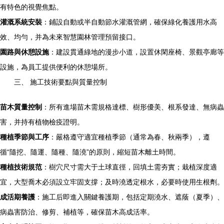
有特色的視覺焦點。
灌溉系統安裝
：鋪設自動或半自動節水灌溉管網，確保綠化養護用水高
效、均勻，并為未來智慧園林管理預留接口。
園路與休憩設施
：建設貫通綠地的漫步小道，設置休閑座椅、景觀亭廊等
設施，為員工提供便利的休憩場所。
三、 施工技術要點與質量控制
苗木質量控制
：所有進場苗木需規格達標、樹形優美、根系發達、無病蟲
害，并持有植物檢疫證明。
種植季節與工序
：嚴格遵守適宜種植季節（通常為春、秋兩季），遵
循“隨挖、隨運、隨種、隨澆”的原則，縮短苗木離土時間。
種植技術規范
：樹穴尺寸需大于土球直徑，回填土需夯實；栽植深度適
宜，大型喬木必須設立牢固支撐；及時澆透定根水，必要時使用生根劑。
成活期養護
：施工后即進入關鍵養護期，包括定期澆水、遮蔭（夏季）、
病蟲害防治、修剪、補植等，確保苗木高成活率。