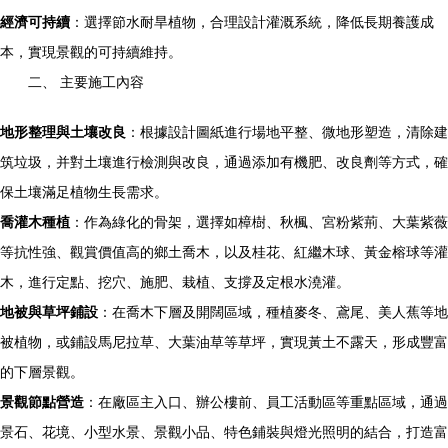
經濟可持續
：選擇節水耐旱植物，合理設計灌溉系統，降低長期養護成
本，實現景觀的可持續維持。
二、 主要施工內容
地形整理與土壤改良
：根據設計圖紙進行場地平整、微地形塑造，清除建
筑垃圾，并對土壤進行檢測與改良，通過添加有機肥、改良劑等方式，確
保土壤滿足植物生長需求。
喬灌木種植
：作為綠化的骨架，選擇如樟樹、秋楓、宮粉紫荊、大葉紫薇
等抗性強、觀賞價值高的鄉土喬木，以及桂花、紅繼木球、黃金榕球等灌
木，進行定點、挖穴、施肥、栽植、支撐及定根水澆灌。
地被與草坪鋪設
：在喬木下層及開闊區域，種植麥冬、鳶尾、美人蕉等地
被植物，或鋪設馬尼拉草、大葉油草等草坪，實現黃土不露天，形成豐富
的下層景觀。
景觀節點營造
：在廠區主入口、辦公樓前、員工活動區等重點區域，通過
景石、花境、小型水景、景觀小品、特色鋪裝與燈光照明的結合，打造富