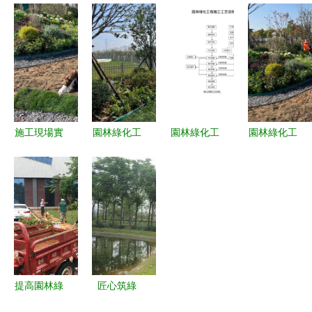
永威迎賓府
觀設計 體
體育場地設
護與苗木價
園林綠化與
育場地與園
施工程施工
格行情全解
體育設施工
林綠化的融
技術匯總
析 聚焦景
程進度紀實
合之美
致與園林施
（2016.4）
工養護
施工現場實
園林綠化工
園林綠化工
園林綠化工
拍 感受園
程 從施工
程與體育場
程施工實錄
林綠化工程
現場實拍看
地設施工程
從藍圖到綠
的魅力
生態美學的
施工工藝流
意盎然的現
誕生
程詳解
場實踐
提高園林綠
匠心筑綠
化苗木種植
場，活力映