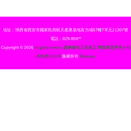
成活率的關
荊楚——
鍵措施與體
2017年度
育場地設施
湖北省體育
地址：陜西省西安市國家民用航天產業基地富力城57幢7單元21307號
工程施工的
場地設施優
電話：029-804**
協同考量
質工程巡禮
Copyright © 2026
m.gbov.com.cn
園林綠化工程施工
陜西希靈勞務分包
有限責任公司
版權所有
Sitemap