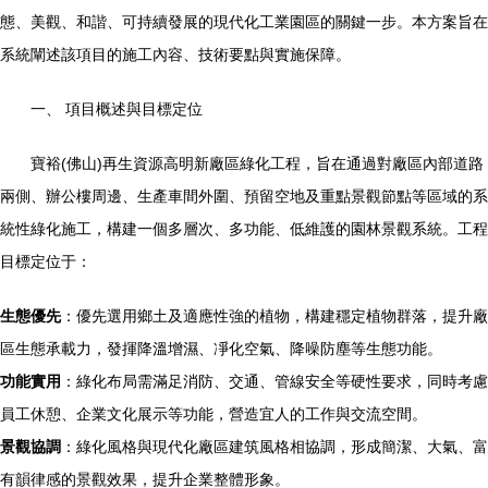
態、美觀、和諧、可持續發展的現代化工業園區的關鍵一步。本方案旨在
系統闡述該項目的施工內容、技術要點與實施保障。
一、 項目概述與目標定位
寶裕(佛山)再生資源高明新廠區綠化工程，旨在通過對廠區內部道路
兩側、辦公樓周邊、生產車間外圍、預留空地及重點景觀節點等區域的系
統性綠化施工，構建一個多層次、多功能、低維護的園林景觀系統。工程
目標定位于：
生態優先
：優先選用鄉土及適應性強的植物，構建穩定植物群落，提升廠
區生態承載力，發揮降溫增濕、凈化空氣、降噪防塵等生態功能。
功能實用
：綠化布局需滿足消防、交通、管線安全等硬性要求，同時考慮
員工休憩、企業文化展示等功能，營造宜人的工作與交流空間。
景觀協調
：綠化風格與現代化廠區建筑風格相協調，形成簡潔、大氣、富
有韻律感的景觀效果，提升企業整體形象。