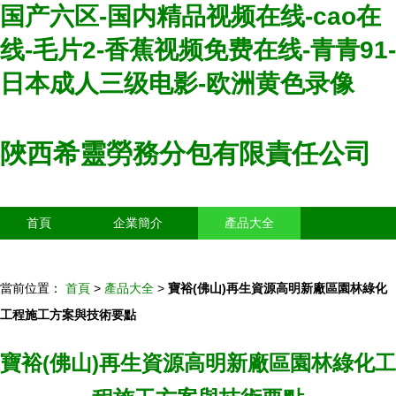
国产六区-国内精品视频在线-cao在
线-毛片2-香蕉视频免费在线-青青91-
日本成人三级电影-欧洲黄色录像
陜西希靈勞務分包有限責任公司
首頁
企業簡介
產品大全
聯系我們
企業信息
訪客留言
當前位置：
首頁
>
產品大全
>
寶裕(佛山)再生資源高明新廠區園林綠化
工程施工方案與技術要點
寶裕(佛山)再生資源高明新廠區園林綠化工