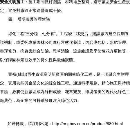
安全文明施工
：施工期間做好圍擋，材料堆放整齊，遵守廠區安全生產規
定，避免對廠區正常運營造成干擾。
四、 后期養護管理建議
綠化工程“三分種，七分養”。工程竣工移交后，建議廠方建立長期養
護機制，或委托專業園林公司進行常態化養護，內容應包括：水肥管理、
整形修剪、病蟲害綜合防治、雜草清除、設施維護及季節性花卉更換等，
以保障園林景觀效果的持久性與最佳狀態。
寶裕(佛山)再生資源高明新廠區的園林綠化工程，是一項融合生態理
念、實用功能與企業文化的綜合性工程。通過科學規劃、精心施工與持續
養護，必將使新廠區成為綠樹成蔭、花草繁茂、環境優美的現代化綠色工
廠典范，為企業的可持續發展注入綠色活力。
如若轉載，請注明出處：http://m.gbov.com.cn/product/880.html