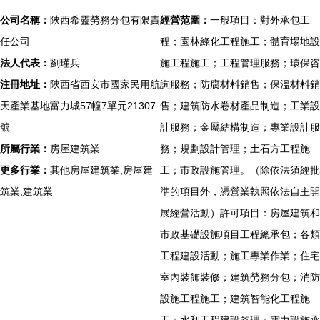
公司名稱：
陜西希靈勞務分包有限責
經營范圍：
一般項目：對外承包工
任公司
程；園林綠化工程施工；體育場地設
法人代表：
劉瑾兵
施工程施工；工程管理服務；環保咨
注冊地址：
陜西省西安市國家民用航
詢服務；防腐材料銷售；保溫材料銷
天產業基地富力城57幢7單元21307
售；建筑防水卷材產品制造；工業設
號
計服務；金屬結構制造；專業設計服
所屬行業：
房屋建筑業
務；規劃設計管理；土石方工程施
更多行業：
其他房屋建筑業,房屋建
工；市政設施管理。（除依法須經批
筑業,建筑業
準的項目外，憑營業執照依法自主開
展經營活動）許可項目：房屋建筑和
市政基礎設施項目工程總承包；各類
工程建設活動；施工專業作業；住宅
室內裝飾裝修；建筑勞務分包；消防
設施工程施工；建筑智能化工程施