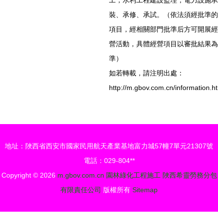
工；水利工程建設監理；電力設施承
裝、承修、承試。（依法須經批準的
項目，經相關部門批準后方可開展經
營活動，具體經營項目以審批結果為
準）
如若轉載，請注明出處：
http://m.gbov.com.cn/information.h
地址：陜西省西安市國家民用航天產業基地富力城57幢7單元21307號
電話：029-804**
Copyright © 2026
m.gbov.com.cn
園林綠化工程施工
陜西希靈勞務分包
有限責任公司
版權所有
Sitemap