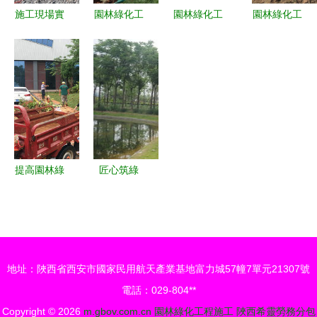
施工現場實
園林綠化工
園林綠化工
園林綠化工
拍 感受園
程 從施工
程與體育場
程施工實錄
林綠化工程
現場實拍看
地設施工程
從藍圖到綠
的魅力
生態美學的
施工工藝流
意盎然的現
誕生
程詳解
場實踐
提高園林綠
匠心筑綠
化苗木種植
場，活力映
成活率的關
荊楚——
鍵措施與體
2017年度
育場地設施
湖北省體育
地址：陜西省西安市國家民用航天產業基地富力城57幢7單元21307號
工程施工的
場地設施優
電話：029-804**
協同考量
質工程巡禮
Copyright © 2026
m.gbov.com.cn
園林綠化工程施工
陜西希靈勞務分包