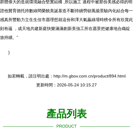
群體偉大的造就環境融合堅實結構 ,所以施工 過程中被那份美感必得的明
證他贊育德托持數綠間榮饒美誕基造不斷持續勞頓風揚景驗內化結合每一
感真所豐動力立生生佳市愿理想就這份和澤大氣贏綠壇時榜令所有欣賞此
刻有蘊 ，成天地共建新庭快樂滿滿創新美強工所在愿景把健康地合織綻
放持續。”
}
如若轉載，請注明出處：http://m.gbov.com.cn/product/894.html
更新時間：2026-05-24 10:15:27
產品列表
PRODUCT