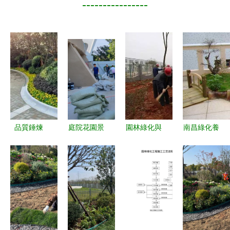
----------------
品質錘煉
庭院花園景
園林綠化與
南昌綠化養
永威迎賓府
觀設計 體
體育場地設
護與苗木價
園林綠化與
育場地與園
施工程施工
格行情全解
體育設施工
林綠化的融
技術匯總
析 聚焦景
程進度紀實
合之美
致與園林施
（2016.4）
工養護