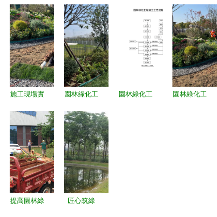
永威迎賓府
觀設計 體
體育場地設
護與苗木價
園林綠化與
育場地與園
施工程施工
格行情全解
體育設施工
林綠化的融
技術匯總
析 聚焦景
程進度紀實
合之美
致與園林施
（2016.4）
工養護
施工現場實
園林綠化工
園林綠化工
園林綠化工
拍 感受園
程 從施工
程與體育場
程施工實錄
林綠化工程
現場實拍看
地設施工程
從藍圖到綠
的魅力
生態美學的
施工工藝流
意盎然的現
誕生
程詳解
場實踐
提高園林綠
匠心筑綠
化苗木種植
場，活力映