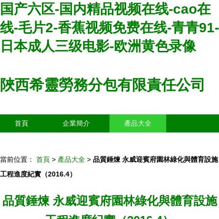
国产六区-国内精品视频在线-cao在
线-毛片2-香蕉视频免费在线-青青91-
日本成人三级电影-欧洲黄色录像
陜西希靈勞務分包有限責任公司
首頁
企業簡介
產品大全
聯系我們
企業信息
訪客留言
當前位置：
首頁
>
產品大全
>
品質錘煉 永威迎賓府園林綠化與體育設施
工程進度紀實（2016.4）
品質錘煉 永威迎賓府園林綠化與體育設施