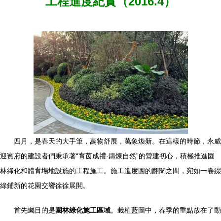
工程進度紀實（2016.4）
四月，是春天的大手筆，萬物舒展，萬象煥新。在這樣的時節，永威
迎賓府的建設者們秉承著“育茵成禮·鑄煉自然”的營建初心，積極推進園
林綠化和體育場地設施的工程施工。施工進度圖的翻閱之間，宛如一卷綴
綠鋪新的花園交響徐徐展開。
首先矚目的是
園林綠化施工區域
。栽植藍圖中，春季的重點放在了動