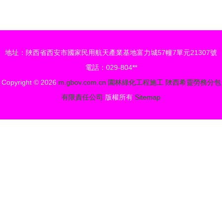
成活率的關
荊楚——
鍵措施與體
2017年度
育場地設施
湖北省體育
地址：陜西省西安市國家民用航天產業基地富力城57幢7單元21307號
工程施工的
場地設施優
電話：029-804**
協同考量
質工程巡禮
Copyright © 2026
m.gbov.com.cn
園林綠化工程施工
陜西希靈勞務分包
有限責任公司
版權所有
Sitemap