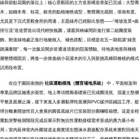
線與節點花園的落位上：核心景觀區的土方造形構造骨架已完成；大型喬
木，如鐵冬青、桂花、銀杏的點植掩映成型，整體層次疏朗，張弛有度。
尤其是下沉式景觀會所的周邊，主題綠舟已經顯出形態——“堆坡造景+曲
徑引流”造造營造出現代輕快氛圍，灌叢與林緣間距進行第二組團度裝
飾。附道綠地處正進行地被植入、補色搭配，目標是在五一期前讓“綠意
跳滿臺階”，每一次飯后閑步皆通達清新的院落體驗。待地表地形與種植
層整體穩固后，將進一步推進細小花灌木的引入與新挑高梯田種植的模式
試用段布置。
在位于園區南側的
社區運動模塊（體育場地系統）
中，平面框架和
專業品牌設施逐步面世。地上專項體廊基礎座已完成圈澆筑、混凝土墊層
平整及面層止滿，接下來進入多層黏彈性面層與PVC緩沖區鋪設工序。籃
球分離兼開放性百人會展的圓弧底線片已安裝部分圍欄暗箱體。這是全程
重點突擊檢測階段完成后展示對無抗性運動接檔需求形成的應力最小布
局；室內延伸室內外圍坡道走廊實現生態淋水易接配存系統來應對回南天